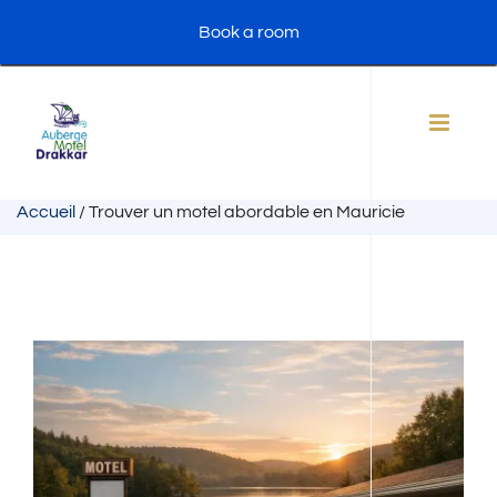
Skip
Book a room
to
content
Accueil
/
Trouver un motel abordable en Mauricie
View
Larger
Image