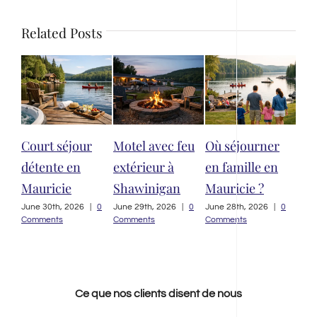
Related Posts
r
Motel avec feu
Où séjourner
Meilleur
Hô
extérieur à
en famille en
hébergement
Sh
Shawinigan
Mauricie ?
qualité prix
que
Mauricie
cho
|
0
June 29th, 2026
|
0
June 28th, 2026
|
0
Comments
Comments
June 27th, 2026
|
0
July
Comments
Com
Ce que nos clients disent de nous