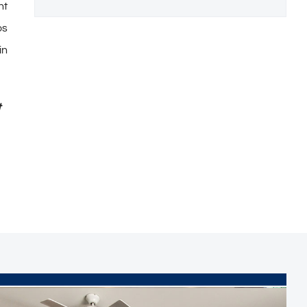
nt
os
in
t