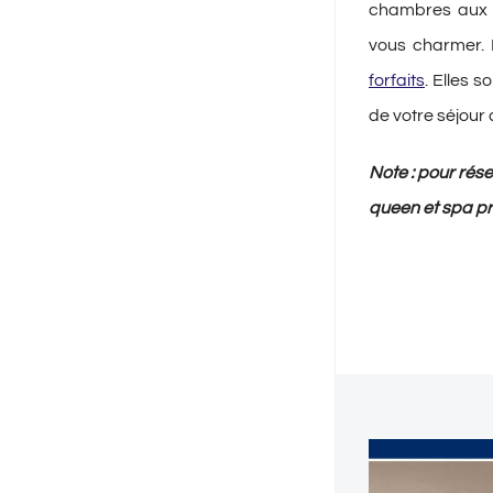
chambres aux a
vous charmer. 
forfaits
. Elles 
de votre séjour 
Note : pour rése
queen et spa p