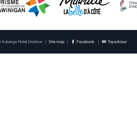
ed Auberge Motel Drakkar
|
Site map
|
Facebook
|
Tripadvisor