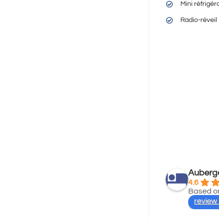
Mini réfrigér
Radio-réveil
Auberge
4.6
Based on
review