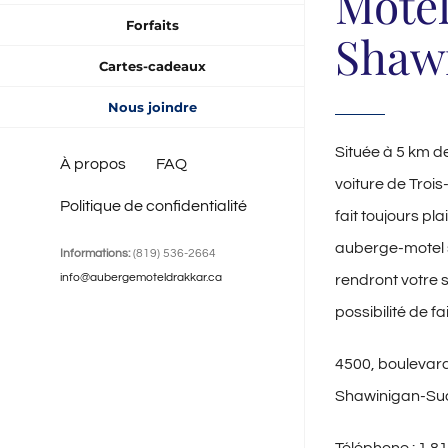
Motel
Forfaits
Shaw
Cartes-cadeaux
Nous joindre
Située à 5 km de
À propos
FAQ
voiture de Trois
Politique de confidentialité
fait toujours pl
auberge-motel 
Informations:
(819) 536-2664
info@aubergemoteldrakkar.ca
rendront votre 
possibilité de fa
4500, boulevar
Shawinigan-Su