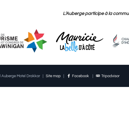
L’Auberge participe à la commu
ed Auberge Motel Drakkar
|
Site map
|
Facebook
|
Tripadvisor