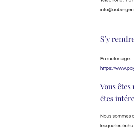
Téléphone :
1 8
info@aubergem
S’y rendr
En motoneige:
https://www.pay
Vous êtes 
êtes intér
Nous sommes co
lesquelles écha