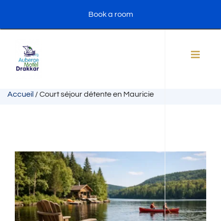
Skip
Book a room
to
content
Accueil
/
Court séjour détente en Mauricie
View
Larger
Image