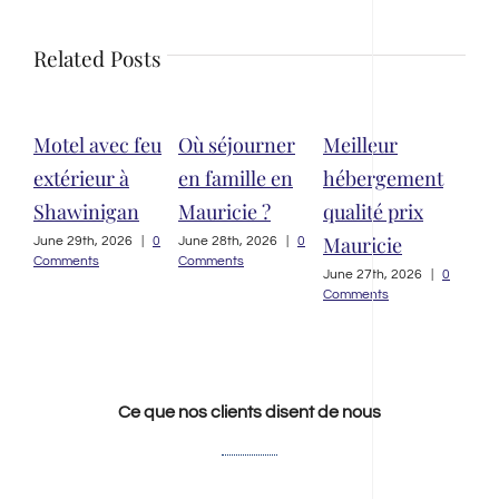
Related Posts
tel avec feu
Où séjourner
Meilleur
Auberge
térieur à
en famille en
hébergement
thématiqu
awinigan
Mauricie ?
qualité prix
bon plan 
Mauricie
vrai plus ?
e 29th, 2026
|
0
June 28th, 2026
|
0
ments
Comments
June 27th, 2026
|
0
June 26th, 20
Comments
Comments
Ce que nos clients disent de nous