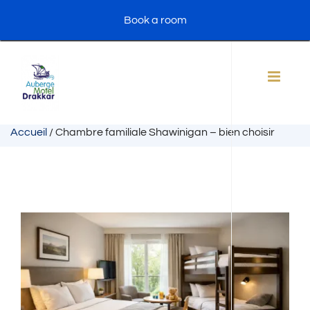
Skip
Book a room
to
content
Accueil
/
Chambre familiale Shawinigan – bien choisir
View
Larger
Image