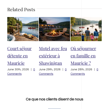
Related Posts
r
Motel avec feu
Où séjourner
Meilleur
Hô
extérieur à
en famille en
hébergement
Sh
Shawinigan
Mauricie ?
qualité prix
qu
Mauricie
cho
|
0
June 29th, 2026
|
0
June 28th, 2026
|
0
Comments
Comments
June 27th, 2026
|
0
July
Comments
Com
Ce que nos clients disent de nous